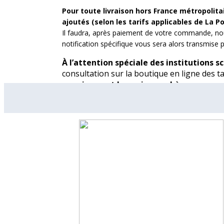
Pour toute livraison hors France métropolitai
ajoutés (selon les tarifs applicables de La Po
Il faudra, après paiement de votre commande, no
notification spécifique vous sera alors transmise 
À l’attention spéciale des institutions sco
consultation sur la boutique en ligne des ta
par virement bancaire ou chèque.
À noter :
pour toute commande passée
ho