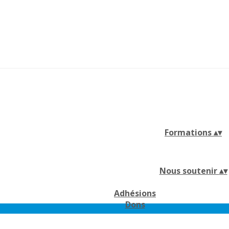
Formations
▴
▾
Nous soutenir
▴
▾
Adhésions
Dons