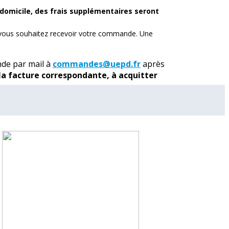
à domicile, des frais supplémentaires seront
e vous souhaitez recevoir votre commande. Une
de par mail à
commandes@uepd.fr
après
a facture correspondante, à acquitter
montant de
3,50€
seront appliqués.