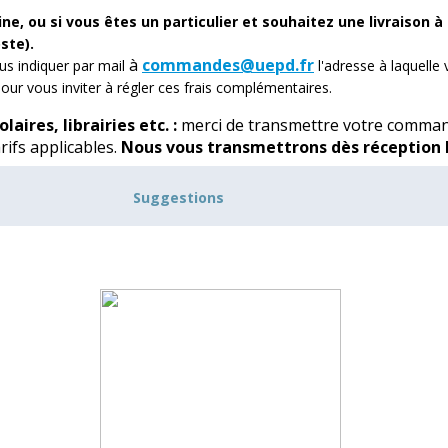
ne, ou si vous êtes un particulier et souhaitez une livraison 
ste).
à
commandes@uepd.fr
us indiquer par mail
l'adresse à laquell
pour vous inviter à régler ces frais complémentaires.
laires, librairies etc. :
merci de transmettre votre comman
rifs applicables.
Nous vous transmettrons dès réception l
Suggestions
rs du site
(email, téléphone etc.), des
frais de dossier
d'un 